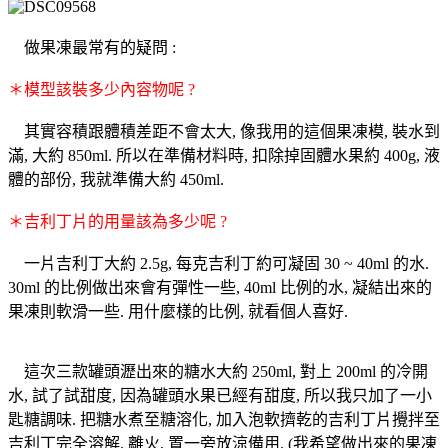
做果凍最常有的疑問 :
＊模型該裝多少內容物呢 ?
其實容積跟體積差距不會太大, 像我用的這個果凍模, 裝水到
滿, 大約 850ml. 所以在準備材料時, 扣除掉固體水果約 400g, 液
體的部份, 我就準備大約 450ml.
＊吉利丁片的用量該為多少呢 ?
一片吉利丁大約 2.5g, 每克吉利丁約可凝固 30 ~ 40ml 的水.
30ml 的比例做出來會有彈性一些, 40ml 比例的水, 凝結出來的
果凍則軟滑一些. 用什麼樣的比例, 就看個人喜好.
這次三款罐頭瀝出來的糖水大約 250ml, 對上 200ml 的冷開
水, 試了試甜度, 因為罐頭水果已經有甜度, 所以我只加了一小
匙糖調味. 把糖水煮至糖溶化, 加入泡軟擠乾的吉利丁片攪拌至
吉利丁完全溶解. 離火, 置一旁放涼備用. (我希望做出來的果凍