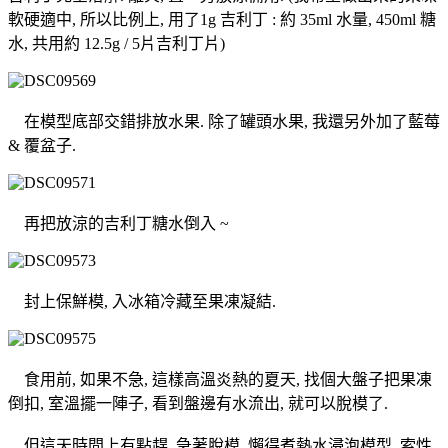
軟硬適中, 所以比例上, 用了1g 吉利丁 : 約 35ml 水量, 450ml 糖
水, 共用約 12.5g / 5片吉利丁片)
在模型底部交錯排放水果. 除了罐頭水果, 我還另外加了藍莓
& 覆盆子.
再把放涼的吉利丁糖水倒入 ~
封上保鮮模, 入冰箱冷藏至果凍凝結.
食用前, 如果不急, 這樣高溫炎熱的夏天, 找個大盤子把果凍
倒扣, 室溫擺一陣子, 看到盤邊有水流出, 就可以脫模了.
但這天時間上有點趕, 急著脫模, 懶得煮熱水浸泡模型, 索性