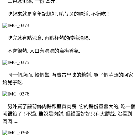
三色冰淇淋, 一份 25元.
吃起來就是童年記憶裡, 叭ㄅㄨ的味道. 不錯吃 !
吃完冰有點涼意, 再點杯熱的酸梅湯喝.
不會很熱, 入口有濃濃的烏梅香氣.
同一個店面, 轉個彎, 有賣古早味的糖餅. 買了個芋頭的回家
給兒子吃.
另外買了蘿蔔絲肉餅跟韮黃肉餅. 它的餅份量蠻大的, 吃一個
就很飽了 ! 不過, 雖說是肉餅, 但裡面好好只有火腿絲, 沒看到
肉肉.....