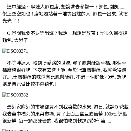
途中經過 ~ 胖達人麵包店, 想說進去參觀一下麵包, 誰知.....
架上空空如也 ! 店裡還站著一堆等出爐的人, 麵包一出來, 就搶
光光了 !
Q 爸問我要不要等出爐 ? 我想一想還是放棄 ! 等很久還得搶
麵包, 太累了 !
不等胖達人, 轉到博愛路的世運, 買了鳳梨酥跟草福. 那個草
福麻糬很好吃, 下次有去會再買. 至於冠軍鳳梨酥, 我就覺得還
好.....土鳳梨酥的味道有比鳳梨酥好, 不過一個好像 40元, 想吃,
還是自己做比較不傷荷包 !
最近家附近的市場都買不到我喜歡的水果, 週日, 就請Q 爸載
我去華中橋旁的果菜市場. 買了上面三盒巨峰葡萄 100元. 這個
很新鮮, 每一顆都硬硬的, 我很怕吃到軟趴趴的葡萄.....