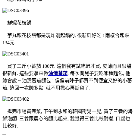
鮮蝦花枝餅.
芋丸跟花枝餅都是現炸剛起鍋的, 很新鮮好吃 ! 兩樣合起來
134元.
買了三斤小蕃茄 100元. 這個我有試吃過才買, 皮薄而且很甜
很新鮮. 這些要拿來做
油漬蕃茄
, 每次問兒子要吃哪種麵包, 他
總會說 ~ 油漬蕃茄麵包 ! 偏偏前陣子都買不到便宜又好的小蕃
茄, 這回一次醃多點, 就不用擔心再斷貨了.
逛完市場買完菜, 下午到永和的韓國街晃一晃, 買了三養的海
鮮泡麵. 三養跟農心的麵比起來, 我覺得三養比較耐煮, 口感也
比較好.