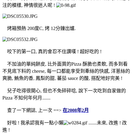
注的模樣, 神情很迷人呢 !
烤箱預熱 200度C, 烤 12分鐘出爐.
咬下的第一口, 真的會忍不住讚嘆 ! 超好吃的 !
不加油的單純餅皮, 比外面買的Pizza 酥脆也柔軟, 而多到看
不見底下料的 cheese, 每一口都能享受到牽絲的快感, 洋蔥絲的
爽脆, 鮪魚的香, 鳳梨的甜, 蕃茄 sauce 的酸, 搭配地好完美 !
兒子吃得很開心, 但也不免碎碎唸, 說下一次吃到自家做的
Pizza 不知何年何月.......
查了一下網誌, 上一次 ==>
在2008年2月
好啦 ! 我承認我有一點小懶
.......未來, 改進 ! 改
進 !