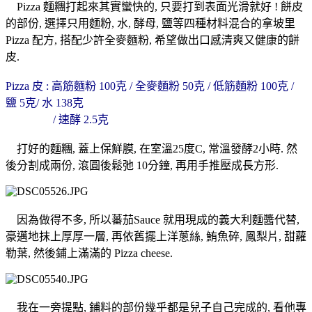
Pizza 麵糰打起來其實蠻快的, 只要打到表面光滑就好 ! 餅皮
的部份, 選擇只用麵粉, 水, 酵母, 鹽等四種材料混合的拿坡里
Pizza 配方, 搭配少許全麥麵粉, 希望做出口感清爽又健康的餅
皮.
Pizza 皮 : 高筋麵粉 100克 / 全麥麵粉 50克 / 低筋麵粉 100克 /
鹽 5克/ 水 138克
/ 速酵 2.5克
打好的麵糰, 蓋上保鮮膜, 在室溫25度C, 常溫發酵2小時. 然
後分割成兩份, 滾圓後鬆弛 10分鐘, 再用手推壓成長方形.
因為做得不多, 所以蕃茄Sauce 就用現成的義大利麵醬代替,
豪邁地抹上厚厚一層, 再依舊擺上洋蔥絲, 鮪魚碎, 鳳梨片, 甜蘿
勒葉, 然後鋪上滿滿的 Pizza cheese.
我在一旁提點, 鋪料的部份幾乎都是兒子自己完成的, 看他專