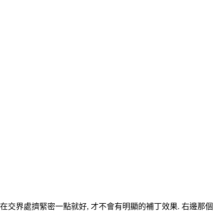
疊, 在交界處擠緊密一點就好, 才不會有明顯的補丁效果. 右邊那個