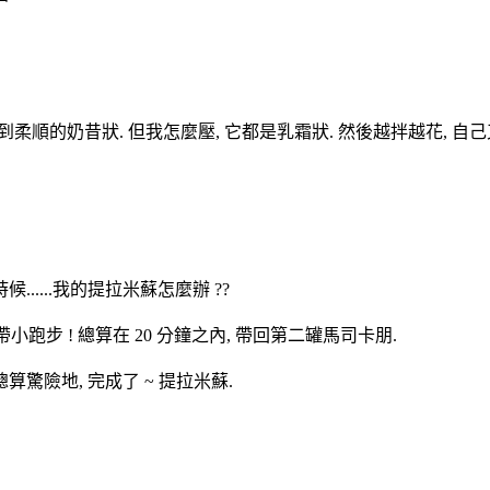
柔順的奶昔狀. 但我怎麼壓, 它都是乳霜狀. 然後越拌越花, 自
....我的提拉米蘇怎麼辦 ??
小跑步 ! 總算在 20 分鐘之內, 帶回第二罐馬司卡朋.
驚險地, 完成了 ~ 提拉米蘇.