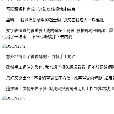
蛋糕體順利完成, 心想, 應該很快能結束.
誰料......我以為最簡單的起士糊, 卻又害我陷入一場混亂.
文字表達真的很重要 ! 我的筆記上寫著, 要把馬司卡朋起士壓到
化出了一堆水.....不死心繼續拌下去的我......
意外地得到了很香醇的 ~ 自製手工奶油.
雖然手工奶油的製作, 我也想了很久想玩看看. 但不該是這個時候..
只好又衝出門 ! 不會騎車實在不方便 ! 凡事得靠兩條腿. 邊走帶
這次跟上次情形差不多, 但我只把馬司卡朋起士拌到乳霜狀, 總算