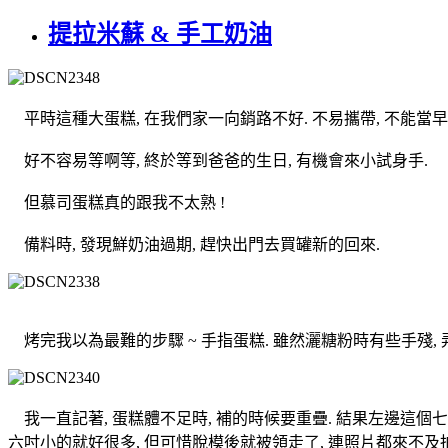
提拉米蘇 & 手工奶油
平時這種大蛋糕, 在我們家一向銷路不好. 不易攜帶, 不能當早
好不容易等啊等, 終於等到爸爸的生日, 有機會來小試身手.
但慕司蛋糕真的跟我不太熟 !
備料時, 發現鮮奶油過期, 趕快出門去買罐新的回來.
烤完我以為最難的步驟 ~ 手指蛋糕. 雖然灑糖粉時有些手殘, 
我一直記著, 蛋糕體不足時, 補的時候要重疊. 結果左邊這個七吋
六吋小的就好很多, 但可惜脫模後就被領走了, 連照片都來不及拍