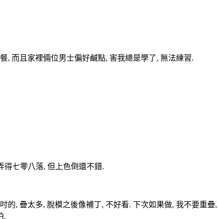
餐, 而且家裡倆位男士偏好鹹點, 害我總是學了, 無法練習.
弄得七零八落, 但上色倒還不錯.
的, 疊太多, 脫模之後像補丁, 不好看. 下次如果做, 我不要重
.