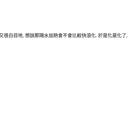
己又很白目地, 想說那隔水加熱會不會比較快溶化. 於是化是化了,